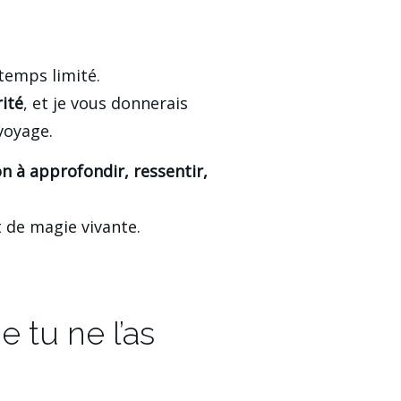
temps limité.
rité
, et je vous donnerais 
voyage.
on à approfondir, ressentir, 
t de magie vivante.
e tu ne l’as