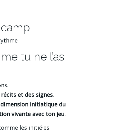
otcamp
 rythme
mme tu ne l’as
ons.
 récits et des signes
.
 
dimension initiatique du 
ation vivante avec ton jeu
.
comme les initié·es